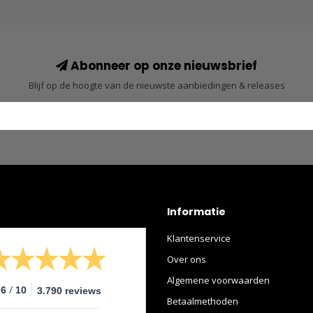
Abonneer op onze nieuwsbrief
Blijf op de hoogte van de nieuwste aanbiedingen & releases
Informatie
Klantenservice
Over ons
Algemene voorwaarden
/
.6
10
3.790 reviews
Betaalmethoden