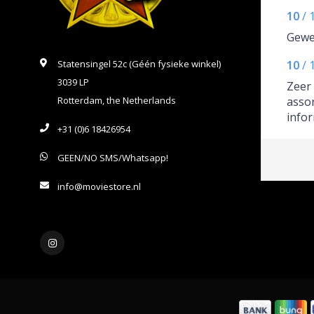
10
/
Gewe
Statensingel 52c (Géén fysieke winkel)
10
/
3039 LP
Zeer
Rotterdam, the Netherlands
assor
infor
+31 (0)6 18426954
met 
ander
GEEN/NO SMS/Whatsapp!
info@moviestore.nl