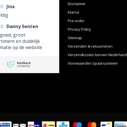
Disclaimer
10
Jinx
Klarna
ldig
Pre-order
10
Danny Senten
Privacy Policy
 goed, groot
Sitemap
timent en duidelijk
Verzenden & retourneren
matie op de website
betrekking tot onder
Verzendkosten binnen Nederland
e de levertijden.
Voorwaarden Spaarsysteem