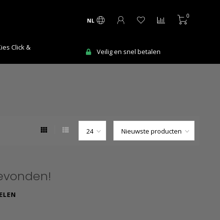
0
NL
es Click &
Veilig en snel betalen
evonden!
ELEN