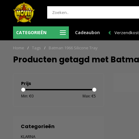
Ma-Vr voor 12:00 uur besteld = de volgende
CATEGORIEËN
Cadeaubon
Verzendkosten
werkdag in huis!
Home
/
Tags
/
Batman 1966 Silicone Tray
Producten getagd met Batman
Prijs
Min: €
0
Max: €
5
Categorieën
KLARNA