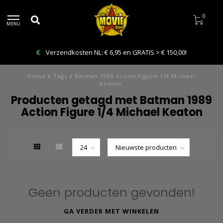
0
MENU
Verzendkosten NL: € 6,95 en GRATIS > € 150,00!
Home
/
Tags
/
Batman 1989 Action Figure 1/4 Michael
Keaton
Producten getagd met Batman 1989
Action Figure 1/4 Michael Keaton
Geen producten gevonden!
GA VERDER MET WINKELEN