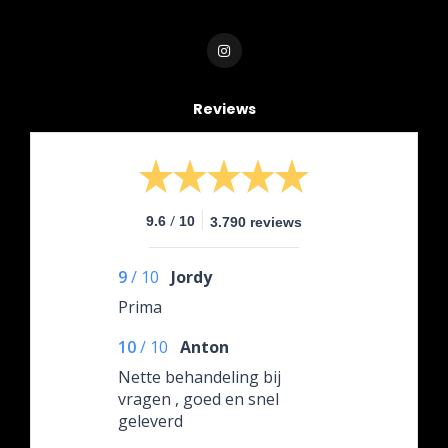
Reviews
/
9.6
10
3.790 reviews
9
/
10
Jordy
Prima
10
/
10
Anton
Nette behandeling bij
vragen , goed en snel
geleverd