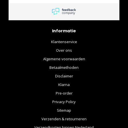
communicatie verlopen
eigenlijk vlekkeloos! Snel
reageren, behulpzaam, ze
doen het hier allemaal!
Informatie
Klantenservice
Over ons
Algemene voorwaarden
Betaalmethoden
Disclaimer
Klarna
Pre-order
Privacy Policy
Sitemap
Verzenden & retourneren
Verzendkosten binnen Nederland