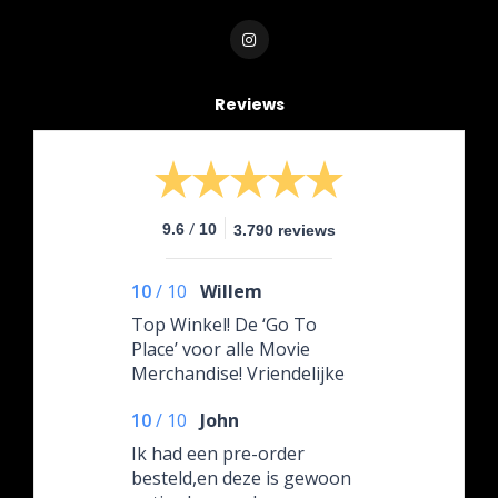
Reviews
/
9.6
10
3.790 reviews
10
/
10
Willem
Top Winkel! De ‘Go To
Place’ voor alle Movie
Merchandise! Vriendelijke
en Behulpzaam contact!
10
/
10
John
Superieure Verpakking en
Snelle Verzending!
Ik had een pre-order
besteld,en deze is gewoon