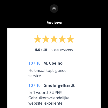
Reviews
/
9.6
10
3.790 reviews
10
/
10
M. Coelho
Helemaal top!, goede
service.
10
/
10
Gino Engelhardt
In 1 woord: SUPER!
Gebruikersvriendelijke
website, excellente