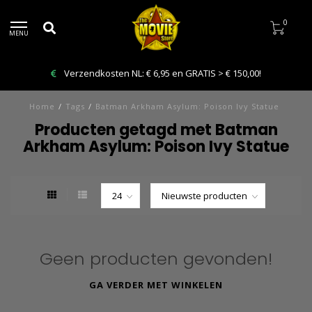
0
MENU
Verzendkosten NL: € 6,95 en GRATIS > € 150,00!
Home
/
Tags
/
Batman Arkham Asylum: Poison Ivy Statue
Producten getagd met Batman
Arkham Asylum: Poison Ivy Statue
Geen producten gevonden!
GA VERDER MET WINKELEN