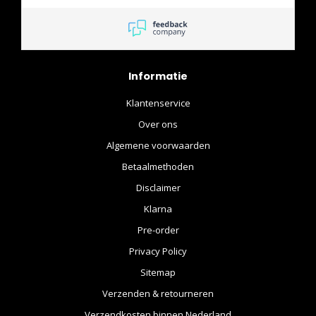
klantenservice, snelle
verzending en een super
aanbod voor de
verzamelaars. Het pre-
order proces is ook duidelijk
Informatie
en makkelijk. Weer bedankt
Moviestore!!
Klantenservice
Over ons
Algemene voorwaarden
Betaalmethoden
Disclaimer
Klarna
Pre-order
Privacy Policy
Sitemap
Verzenden & retourneren
Verzendkosten binnen Nederland