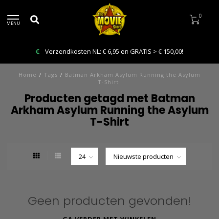
0
MENU
Verzendkosten NL: € 6,95 en GRATIS > € 150,00!
Home
/
Tags
/
Batman Arkham Asylum Running the Asylum
T-Shirt
Producten getagd met Batman
Arkham Asylum Running the Asylum
T-Shirt
Geen producten gevonden!