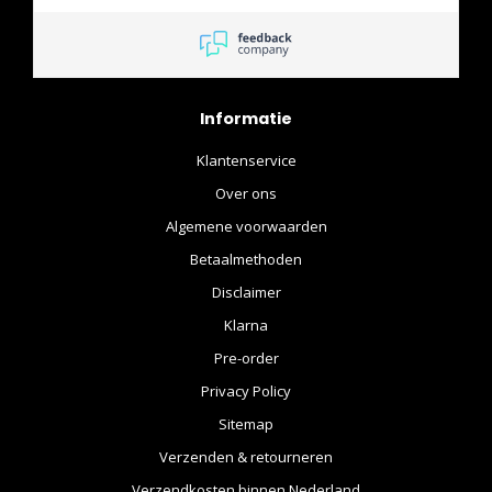
maar ik kreeg een heel
behulpzaam mailtje wat
alles duidelijk maakte.
Informatie
Klantenservice
Over ons
Algemene voorwaarden
Betaalmethoden
Disclaimer
Klarna
Pre-order
Privacy Policy
Sitemap
Verzenden & retourneren
Verzendkosten binnen Nederland