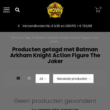
0
MENU
Verzendkosten NL: € 6,95 en GRATIS > € 150,00!
Home
/
Tags
/
Batman Arkham Knight Action Figure The
Joker
Producten getagd met Batman
Arkham Knight Action Figure The
Joker
Geen producten gevonden!