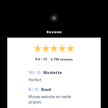
Reviews
/
9.6
10
3.790 reviews
10
/
10
Nicolette
Perfect
8
/
10
Ruud
Mooie website en nette
prijzen.