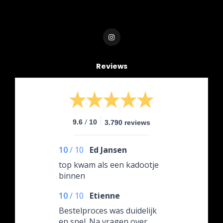
Reviews
/
9.6
10
3.790 reviews
10
/
10
Ed Jansen
top kwam als een kadootje
binnen
10
/
10
Etienne
Bestelproces was duidelijk
en snel. Na vragen over