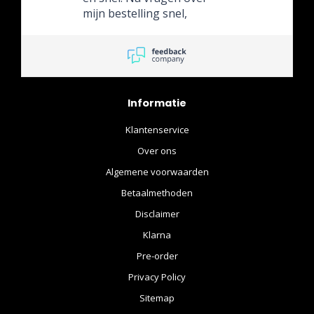
mijn bestelling snel,
professioneel en uiterst
vriendelijk te woord
gestaan met de juiste
informatie. Het product was
uiterst netjes verpakt,
Informatie
waarvoor complimenten!
10/10 would order again!
Klantenservice
Over ons
Algemene voorwaarden
Betaalmethoden
Disclaimer
Klarna
Pre-order
Privacy Policy
Sitemap