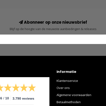
Abonneer op onze nieuwsbrief
Blijf op de hoogte van de nieuwste aanbiedingen & releases
Informatie
Klantenservice
Over ons
Algemene voorwaarden
/
.6
10
3.790 reviews
Betaalmethoden