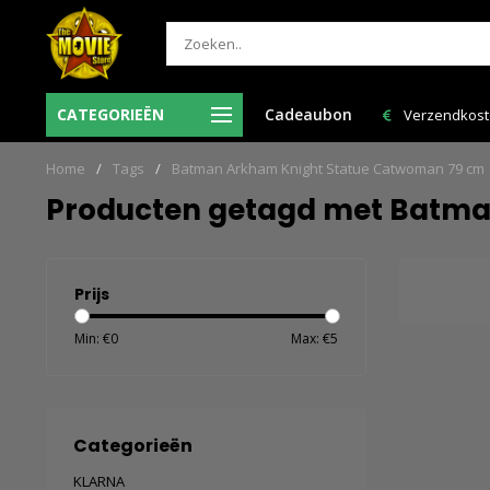
 besteld = de volgende
CATEGORIEËN
Cadeaubon
Verzendkosten NL: € 6,95 en GRATIS > € 150,
n huis!
Home
/
Tags
/
Batman Arkham Knight Statue Catwoman 79 cm
Producten getagd met Batma
Prijs
Min: €
0
Max: €
5
Categorieën
KLARNA