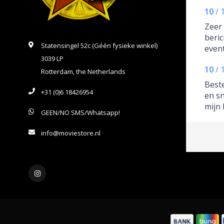
10
/
Zeer 
beri
Statensingel 52c (Géén fysieke winkel)
even
3039 LP
goed 
10
/
vrien
Rotterdam, the Netherlands
waar 
Beste
+31 (0)6 18426954
en sn
mijn 
GEEN/NO SMS/Whatsapp!
profe
vrien
info@moviestore.nl
gesta
infor
uiter
waar
10/10