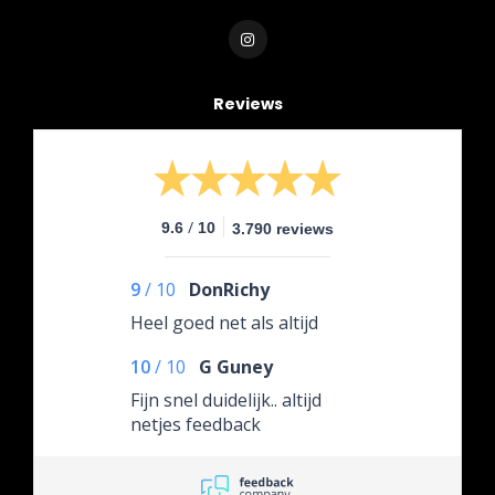
Reviews
/
9.6
10
3.790 reviews
9
/
10
DonRichy
Heel goed net als altijd
10
/
10
G Guney
Fijn snel duidelijk.. altijd
netjes feedback