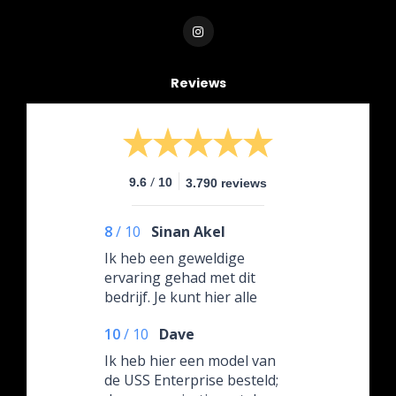
Reviews
/
9.6
10
3.790 reviews
8
/
10
Sinan Akel
Ik heb een geweldige
ervaring gehad met dit
bedrijf. Je kunt hier alle
nieuwe releases van Hot
10
/
10
Dave
Toys bestellen; het is een
van de weinige bedrijven in
Ik heb hier een model van
de Benelux met zo’n
de USS Enterprise besteld;
uitgebreide catalogus.