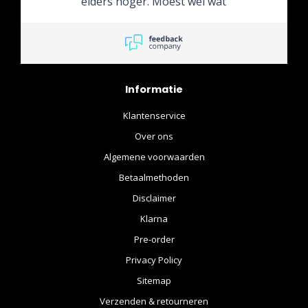
elders hoger. Moest wel wat
langer wachten maar die 2a
3 dagen is ook geen
probleem. (Stond ook op de
website aangegeven) Ga
hier nog wel wat bestellen
Informatie
heb het een en ander
gezien wat nog op mijn lijst
Klantenservice
staat. Dus....
Over ons
Algemene voorwaarden
Betaalmethoden
Disclaimer
Klarna
Pre-order
Privacy Policy
Sitemap
Verzenden & retourneren