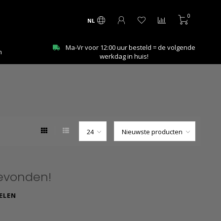
0
NL
Ma-Vr voor 12:00 uur besteld = de volgende
n
V
werkdag in huis!
evonden!
ELEN