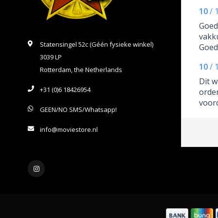
10
/
Goede
vakk
Statensingel 52c (Géén fysieke winkel)
Goed
3039 LP
10
/
Rotterdam, the Netherlands
Dit w
+31 (0)6 18426954
order
voord
GEEN/NO SMS/Whatsapp!
voorr
comm
info@moviestore.nl
erg g
werd 
te w
telef
extra
m'n 
adres
kers 