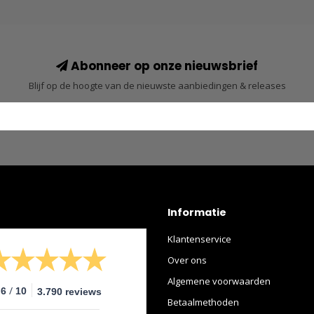
Abonneer op onze nieuwsbrief
Blijf op de hoogte van de nieuwste aanbiedingen & releases
Informatie
Klantenservice
Over ons
Algemene voorwaarden
/
.6
10
3.790 reviews
Betaalmethoden