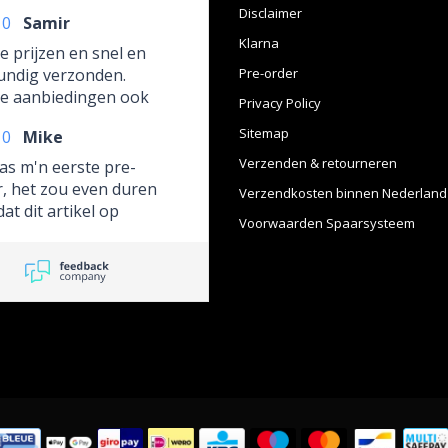
Disclaimer
10
Samir
Klarna
 prijzen en snel en
undig verzonden.
Pre-order
e aanbiedingen ook
Privacy Policy
Sitemap
10
Mike
Verzenden & retourneren
as m'n eerste pre-
, het zou even duren
Verzendkosten binnen Nederland
at dit artikel op
Voorwaarden Spaarsysteem
aad zou zijn. De
unicatie hierover was
oed en ten alle tijde
ik netjes en vriendelijk
oord gestaan zowel
onisch als via mail. De
 stap om te check of
aangegeven aflever
 wel goed was, was de
op de taart! En zorgde