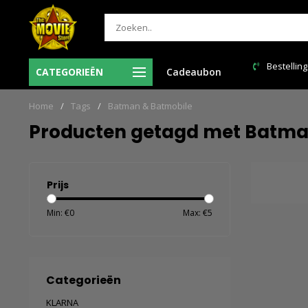
Bestelling
CATEGORIEËN
Cadeaubon
Verzendkosten NL: € 6,95 en GRATIS > € 150,00!
Home
/
Tags
/
Batman & Batmobile
Producten getagd met Batma
Prijs
Min: €
0
Max: €
5
Categorieën
KLARNA