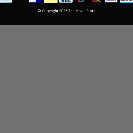
een perfecte
ering! Dit zal zeker niet
© Copyright 2026 The Movie Store
atste keer zijn. Dat ik
iets bestel!