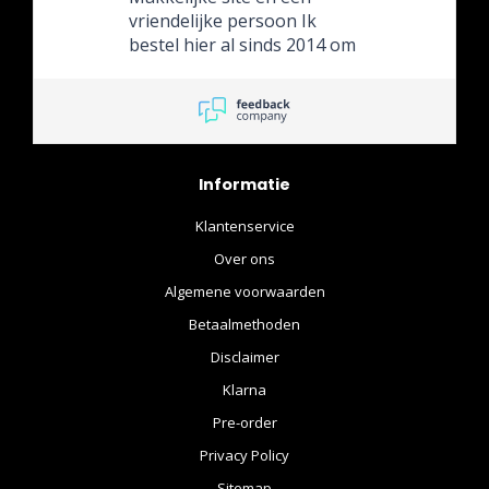
vriendelijke persoon Ik
bestel hier al sinds 2014 om
de Hot Toys natuurlijk maar
je kan erook andere
dingens vinden
Informatie
Klantenservice
Over ons
Algemene voorwaarden
Betaalmethoden
Disclaimer
Klarna
Pre-order
Privacy Policy
Sitemap