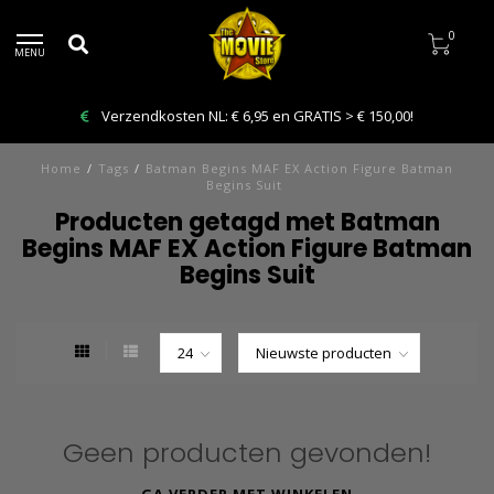
0
MENU
Verzendkosten NL: € 6,95 en GRATIS > € 150,00!
Home
/
Tags
/
Batman Begins MAF EX Action Figure Batman
Begins Suit
Producten getagd met Batman
Begins MAF EX Action Figure Batman
Begins Suit
Geen producten gevonden!