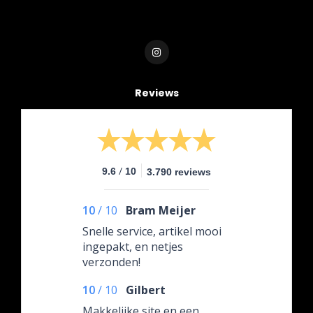
Reviews
/
9.6
10
3.790 reviews
10
/
10
Bram Meijer
Snelle service, artikel mooi
ingepakt, en netjes
verzonden!
10
/
10
Gilbert
Makkelijke site en een