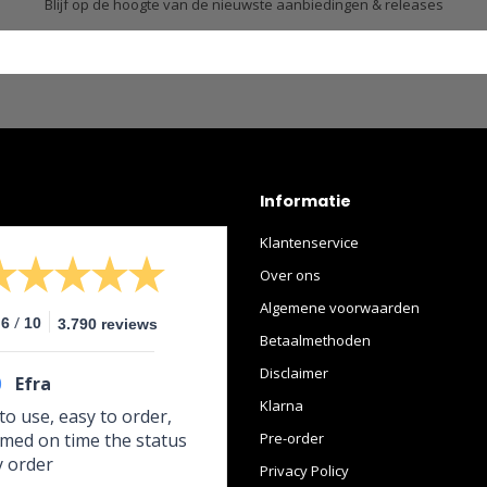
Blijf op de hoogte van de nieuwste aanbiedingen & releases
Informatie
Klantenservice
Over ons
Algemene voorwaarden
/
.6
10
3.790 reviews
Betaalmethoden
Disclaimer
0
Efra
Klarna
to use, easy to order,
med on time the status
Pre-order
y order
Privacy Policy