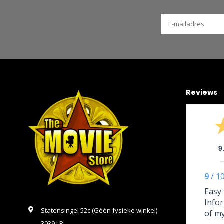
Reviews
9
9
/
1
Easy 
Infor
Statensingel 52c (Géén fysieke winkel)
of m
3039 LP