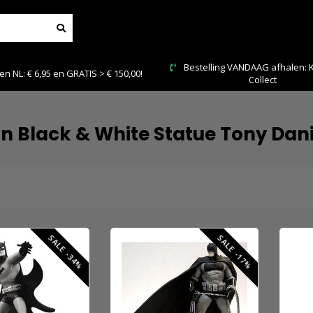
Bestelling VANDAAG afhalen: Kies Click &
 en GRATIS > € 150,00!
Collect
 Black & White Statue Tony Dani
SALE -34%
SALE -17%