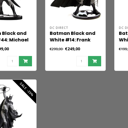
DC DIRECT
DC D
 Black and
Batman Black and
Bat
44: Michael
White #14: Frank
Whi
Miller 1st Edition
Coo
99,00
€249,00
€299,00
€199
SALE -25%