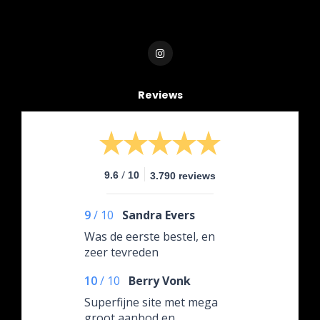
Reviews
/
9.6
10
3.790 reviews
9
/
10
Sandra Evers
Was de eerste bestel, en
zeer tevreden
10
/
10
Berry Vonk
Superfijne site met mega
groot aanbod en