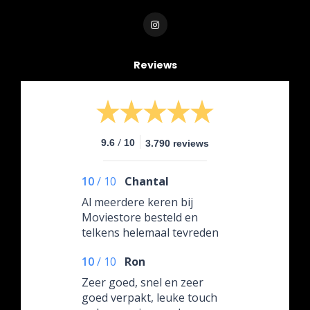
Reviews
/
9.6
10
3.790 reviews
10
/
10
Chantal
Al meerdere keren bij
Moviestore besteld en
telkens helemaal tevreden
over het product zelf, maar
10
/
10
Ron
ook hoe het ingepakt
wordt.
Zeer goed, snel en zeer
goed verpakt, leuke touch