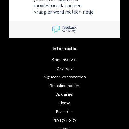
moviestore ik had een
vraag er werd meteen netje
gereageerd
Informatie
Klantenservice
Over ons
Algemene voorwaarden
Betaalmethoden
Disclaimer
Klarna
Pre-order
Privacy Policy
Sitemap