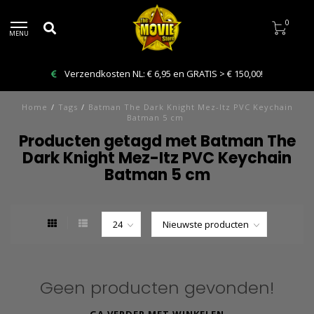
0
MENU
Verzendkosten NL: € 6,95 en GRATIS > € 150,00!
Home
/
Tags
/
Batman The Dark Knight Mez-Itz PVC Keychain
Batman 5 cm
Producten getagd met Batman The
Dark Knight Mez-Itz PVC Keychain
Batman 5 cm
Geen producten gevonden!