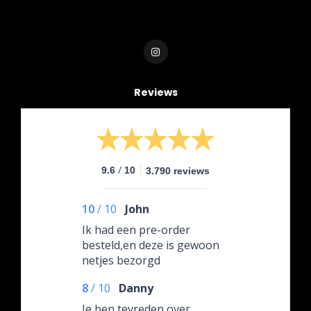
Reviews
/
9.6
10
3.790 reviews
10
/
10
John
Ik had een pre-order
besteld,en deze is gewoon
netjes bezorgd
8
/
10
Danny
Je ben tevreden over