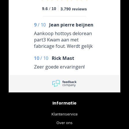
/
9.6
10
3.790 reviews
9
/
10
Jean pierre beijnen
Aankoop hottoys delorean
part3 Kwam aan met
fabricage fout. Werdt gelijk
opgepakt, snel en netjes
10
/
10
Rick Mast
behandeld.
Zeer goede ervaringen!
Informatie
Klantenservice
Over ons