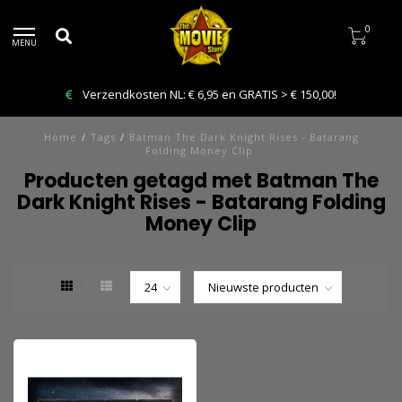
0
MENU
Verzendkosten NL: € 6,95 en GRATIS > € 150,00!
Home
/
Tags
/
Batman The Dark Knight Rises - Batarang
Folding Money Clip
Producten getagd met Batman The
Dark Knight Rises - Batarang Folding
Money Clip