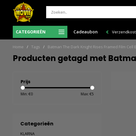
 = de volgende
CATEGORIEËN
Cadeaubon
Verzendkosten NL: € 6,95 en GRATIS > € 150,00!
Home
/
Tags
/
Batman The Dark Knight Rises Framed Film Cell
Producten getagd met Batman
Prijs
Min: €
0
Max: €
5
Categorieën
KLARNA