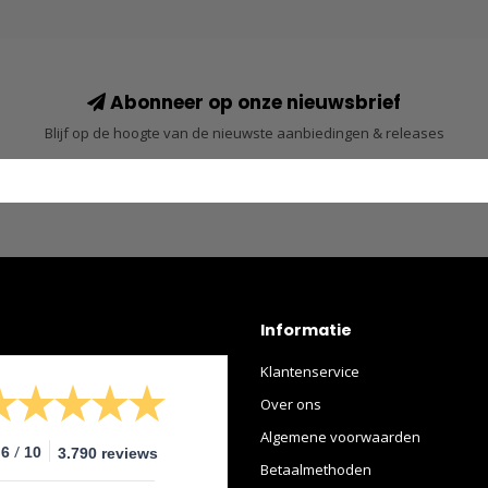
Abonneer op onze nieuwsbrief
Blijf op de hoogte van de nieuwste aanbiedingen & releases
Informatie
Klantenservice
Over ons
Algemene voorwaarden
/
.6
10
3.790 reviews
Betaalmethoden