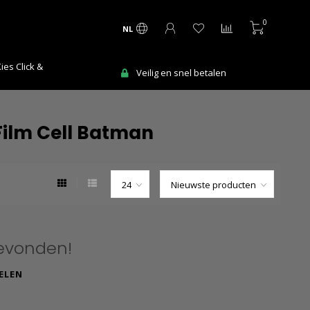
0
NL
Ma-Vr voor 12:00 uur besteld = de vol
en snel betalen
werkdag in huis!
Film Cell Batman
evonden!
ELEN