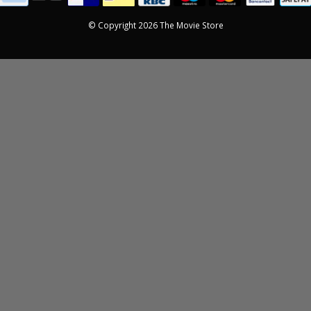
en goed verpakt en in
cte staat aan. Beide
© Copyright 2026 The Movie Store
en zijn prachtig – ik
r ontzettend blij mee.
betrouwbare winkel
og voor de klant.