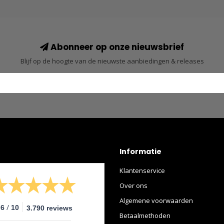
Abonneer op onze nieuwsbrief
Blijf op de hoogte van de nieuwste aanbiedingen & releases
Informatie
Klantenservice
Over ons
Algemene voorwaarden
/
.6
10
3.790 reviews
Betaalmethoden