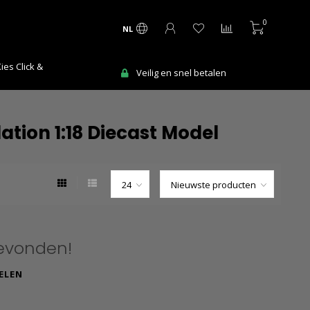
0
NL
Ma-Vr voor
Veilig en snel betalen
tion 1:18 Diecast Model
evonden!
ELEN