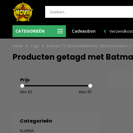
-Vr voor 12:00 uur besteld = de volgende
CATEGORIEËN
Cadeaubon
Verzendkosten NL: € 6,95
werkdag in huis!
Home
/
Tags
/
Batman TV Series Batmobile 1966 Foundation 1:
Producten getagd met Batman 
Prijs
Min: €
0
Max: €
5
Categorieën
KLARNA