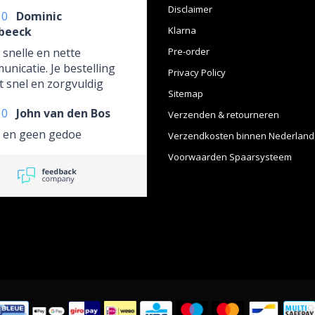
Disclaimer
10
Dominic
beeck
Klarna
, snelle en nette
Pre-order
nicatie. Je bestelling
Privacy Policy
 snel en zorgvuldig
Sitemap
onden.
10
John van den Bos
Verzenden & retourneren
 en geen gedoe
Verzendkosten binnen Nederland
Voorwaarden Spaarsysteem