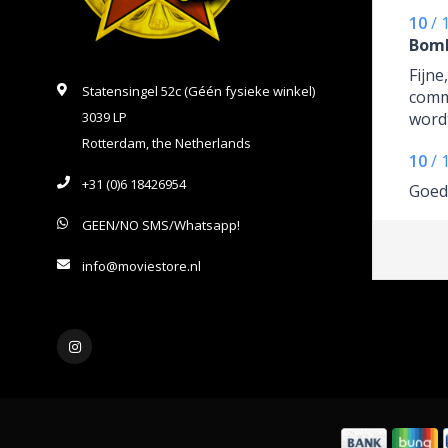
10
/
Bom
Fijne
Statensingel 52c (Géén fysieke winkel)
commu
3039 LP
wordt
verz
Rotterdam, the Netherlands
10
/
+31 (0)6 18426954
Goed
GEEN/NO SMS/Whatsapp!
info@moviestore.nl