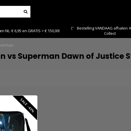
ing VANDAAG afhalen: Kies Click &
Veilig en snel bet
Collect
uperman
n vs Superman Dawn of Justice 
SALE -43%