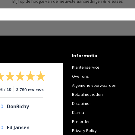
Blijf op de hoogte van de nieuwste aanbiedingen & releases
Informatie
Klantenservice
Over ons
Algemene voorwaarden
/
.6
10
3.790 reviews
Betaalmethoden
Disclaimer
10
DonRichy
Klarna
Pre-order
10
Ed Jansen
Privacy Policy