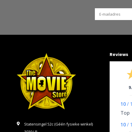
Reviews
9
10
/
Top
Statensingel 52c (Géén fysieke winkel)
10
/
3039 LP