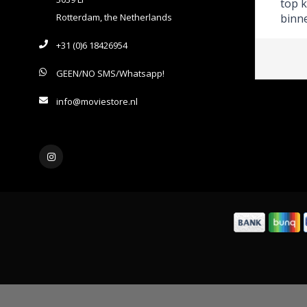
top 
Rotterdam, the Netherlands
binn
+31 (0)6 18426954
GEEN/NO SMS/Whatsapp!
info@moviestore.nl