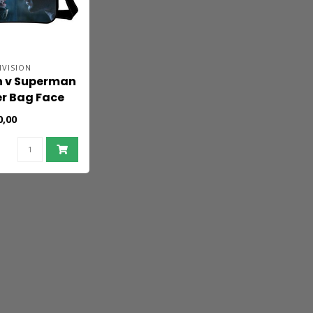
VISION
 v Superman
r Bag Face
0,00