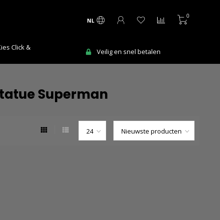
0
NL
Ma-Vr voor 12:00 uur besteld = de volgende
alen
werkdag in huis!
Statue Superman