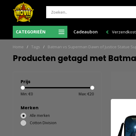
nde
Bestell
CATEGORIEËN
Cadeaubon
Verzendkosten NL: € 6,95 en GRATIS > € 150,00!
Home
/
Tags
/
Batman vs Superman Dawn of Justice Statue S
Producten getagd met Batma
Prijs
Min: €
0
Max: €
20
Merken
Alle merken
Cotton Division