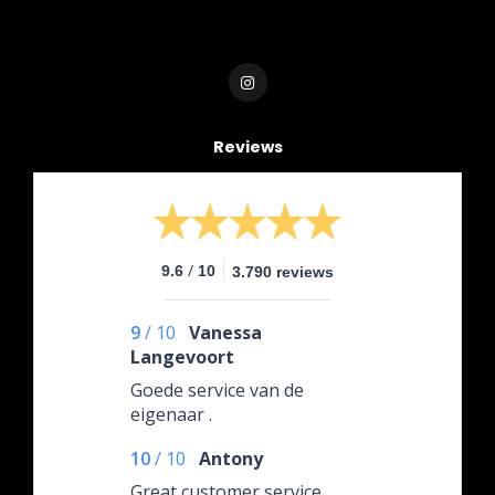
Reviews
/
9.6
10
3.790 reviews
9
/
10
Vanessa
Langevoort
Goede service van de
eigenaar .
10
/
10
Antony
Great customer service