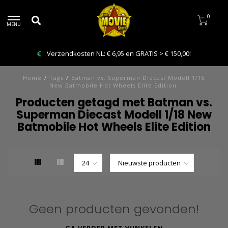
0
MENU
Verzendkosten NL: € 6,95 en GRATIS > € 150,00!
Home
/
Tags
/
Batman vs. Superman Diecast Modell 1/18
New Batmobile Hot Wheels Elite Edition
Producten getagd met Batman vs.
Superman Diecast Modell 1/18 New
Batmobile Hot Wheels Elite Edition
Geen producten gevonden!