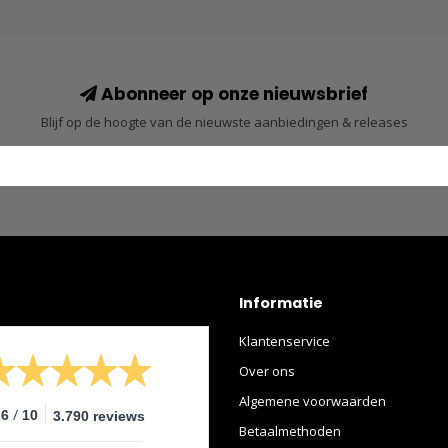
Abonneer op onze nieuwsbrief
Blijf op de hoogte van de nieuwste aanbiedingen & releases
Informatie
Klantenservice
Over ons
Algemene voorwaarden
/
.6
10
3.790 reviews
Betaalmethoden