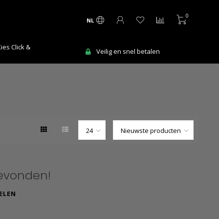
0
NL
Ma-Vr voor 12:00 uur besteld = de vol
en snel betalen
werkdag in huis!
evonden!
ELEN