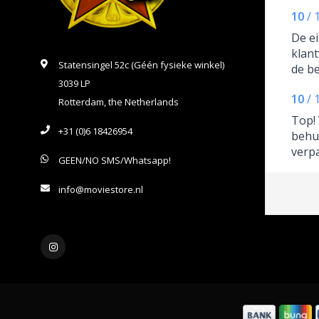
10
/
De ei
klant
Statensingel 52c (Géén fysieke winkel)
de be
3039 LP
vind 
10
/
deze 
Rotterdam, the Netherlands
komen
Top! 
movi
+31 (0)6 18426954
behu
gewo
verpa
GEEN/NO SMS/Whatsapp!
klant
is in
info@moviestore.nl
waar