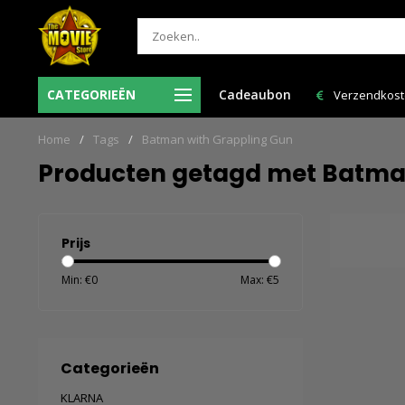
 = de volgende
CATEGORIEËN
Cadeaubon
Verzendkosten NL: € 6,95 en GRATIS > € 150,00!
Home
/
Tags
/
Batman with Grappling Gun
Producten getagd met Batma
Prijs
Min: €
0
Max: €
5
Categorieën
KLARNA