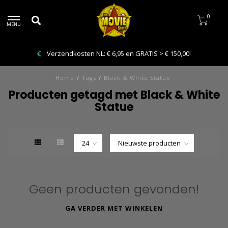
0
MENU
sten NL: € 6,95 en GRATIS > € 150,00!
Bestelling V
Home
/
Tags
/
Black & White Statue
Producten getagd met Black & White
Statue
Geen producten gevonden!
GA VERDER MET WINKELEN