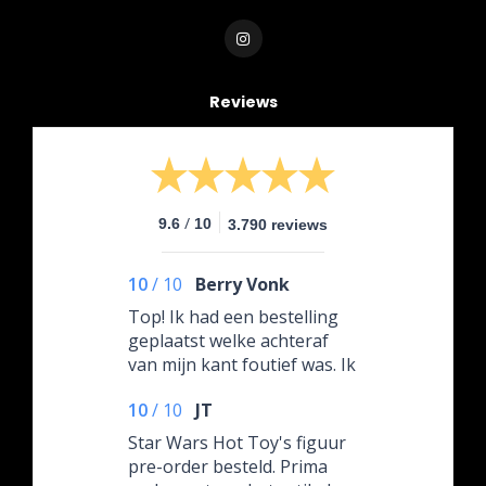
Reviews
/
9.6
10
3.790 reviews
10
/
10
Berry Vonk
Top! Ik had een bestelling
geplaatst welke achteraf
van mijn kant foutief was. Ik
heb hierop contact
10
/
10
JT
opgenomen en werd enorm
vriendelijk en snel te woord
Star Wars Hot Toy's figuur
gestaan. Het pakketje heb
pre-order besteld. Prima
ik ongeopend retour