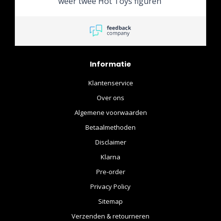
weer twee Hot Toys figuren
in perfecte staat
ontvangen, ondanks een
kleine verwarring over de
restbetaling en de omweg
vanwege een
Informatie
adreswijziging.
Klantenservice
Over ons
Algemene voorwaarden
Betaalmethoden
Disclaimer
Klarna
Pre-order
Privacy Policy
Sitemap
Verzenden & retourneren