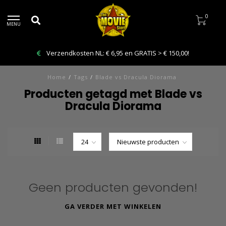
0
MENU
Verzendkosten NL: € 6,95 en GRATIS > € 150,00!
Home
/
Tags
/
Blade vs Dracula Diorama
Producten getagd met Blade vs
Dracula Diorama
Geen producten gevonden!
GA VERDER MET WINKELEN