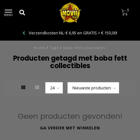
0
MENU
Verzendkosten NL: € 6,95 en GRATIS > € 150,00!
Home
/
Tags
/
boba fett collectibles
Producten getagd met boba fett
collectibles
Geen producten gevonden!
GA VERDER MET WINKELEN