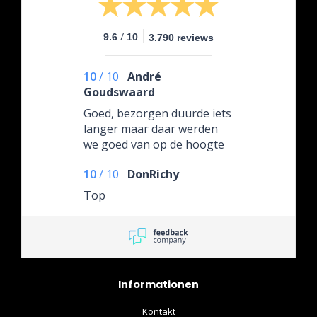
/
9.6
10
3.790 reviews
10
/
10
André
Goudswaard
Goed, bezorgen duurde iets
langer maar daar werden
we goed van op de hoogte
gehouden. Product was van
10
/
10
DonRichy
iets mindere kwaliteit maar
niet iets waar de verkoper
Top
wat aan kon doen.
Informationen
Kontakt