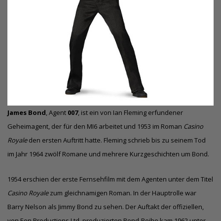
James Bond
, Agent
007
, ist ein von Ian Fleming erfundener
Geheimagent, der für den MI6 arbeitet und 1953 im Roman
Casino
Royale
den ersten Auftritt hatte. Fleming schrieb bis zu seinem Tod
im Jahr 1964 zwölf Romane und mehrere Kurzgeschichten um Bond.
1954 erschien der erste Fernsehfilm mit dem Agenten unter dem Titel
Casino Royale
zum gleichnamigen Roman. In der Hauptrolle war
Barry Nelson als Jimmy Bond zu sehen. Der Auftakt der offiziellen,
von
Eon Productions Ltd.
produzierten Bond-Reihe kam 1962 unter