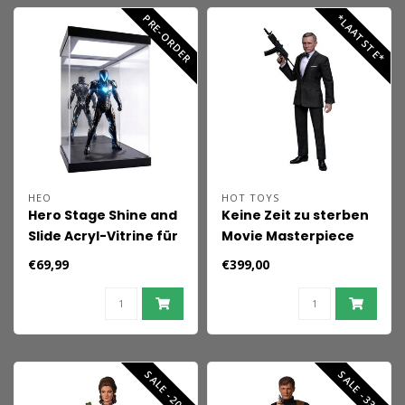
PRE-ORDER
*LAATSTE*
HEO
HOT TOYS
Hero Stage Shine and
Keine Zeit zu sterben
Slide Acryl-Vitrine für
Movie Masterpiece
1/6-Figuren
Actionfigur 1/6 James
€69,99
€399,00
Bond 30 cm
SALE -20%
SALE -33%