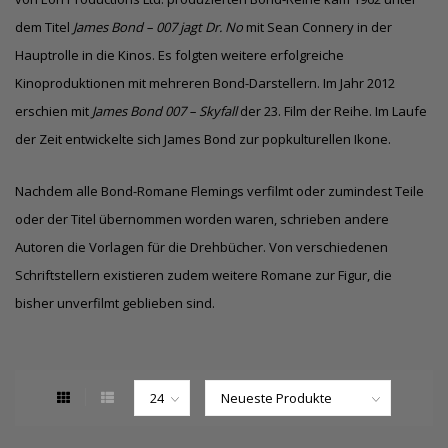
dem Titel
James Bond – 007 jagt Dr. No
mit Sean Connery in der
Hauptrolle in die Kinos. Es folgten weitere erfolgreiche
Kinoproduktionen mit mehreren Bond-Darstellern. Im Jahr 2012
erschien mit
James Bond 007 – Skyfall
der 23. Film der Reihe. Im Laufe
der Zeit entwickelte sich James Bond zur popkulturellen Ikone.
Nachdem alle Bond-Romane Flemings verfilmt oder zumindest Teile
oder der Titel übernommen worden waren, schrieben andere
Autoren die Vorlagen für die Drehbücher. Von verschiedenen
Schriftstellern existieren zudem weitere Romane zur Figur, die
bisher unverfilmt geblieben sind.