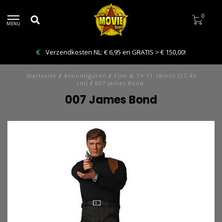
0
MENU
Verzendkosten NL: € 6,95 en GRATIS > € 150,00!
Startseite
/
Actionfiguren
/
Film & TV 11-18inch (27-45
cm)
/
007 James Bond
007 James Bond