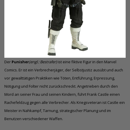
Der
Punisher
(engl.: Bestrafer)
ist eine fiktive Figur in den Marvel
Comics. Er ist ein Verbrecherjäger, der Selbstjustiz ausübt und auch
vor gewalttätigen Praktiken wie Töten, Entführung, Erpressung,
Nötigung und Folter nicht zurückschreckt. Angetrieben durch den
Mord an seiner Frau und seinen Kindern, führt Frank Castle einen
Rachefeldzug gegen alle Verbrecher. Als Kriegsveteran ist Castle ein
Meister in Nahkampf, Tarnung, strategischer Planung und im
Benutzen verschiedener Waffen.