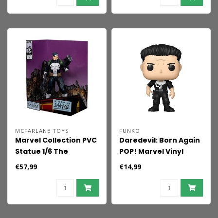
MCFARLANE TOYS
FUNKO
Marvel Collection PVC
Daredevil: Born Again
Statue 1/6 The
POP! Marvel Vinyl
Punisher (The
Figur Punisher 9 cm
€57,99
€14,99
Punisher War Journal
#8) 26 cm