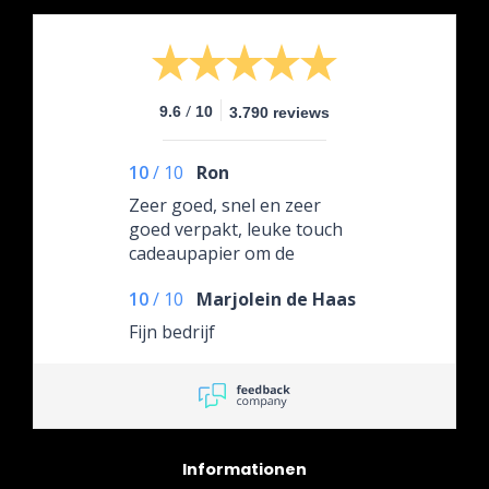
/
9.6
10
3.790 reviews
10
/
10
Ron
Zeer goed, snel en zeer
goed verpakt, leuke touch
cadeaupapier om de
omdoos.
10
/
10
Marjolein de Haas
Fijn bedrijf
Informationen