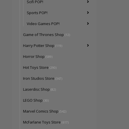
Scifi POP!
Sports POP!
Video Games POP!
Game of Thrones Shop
(12)
Harry Potter Shop
(119)
Horror Shop
(589)
Hot Toys Store
(290)
Iron Studios Store
(347)
Laserdisc Shop
(82)
LEGO Shop
(30)
Marvel Comics Shop
(542)
McFarlane Toys Store
(617)