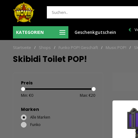
 uur besteld = de volgende
Verzendkosten NL: € 6,95 en GRATIS > 
KATEGORIEN
Geschenkgutschein
ag in huis!
150,00!
Startseite
/
Shops
/
Funko POP! Geschäft
/
Music POP!
/
Sk
Skibidi Toilet POP!
Preis
Min: €
0
Max: €
20
Marken
Alle Marken
Funko