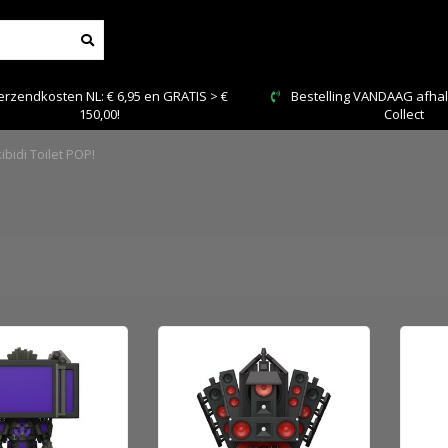
€
Bestelling VANDAAG afhalen: Kies Click &
Vei
Collect
ibidi Toilet POP!