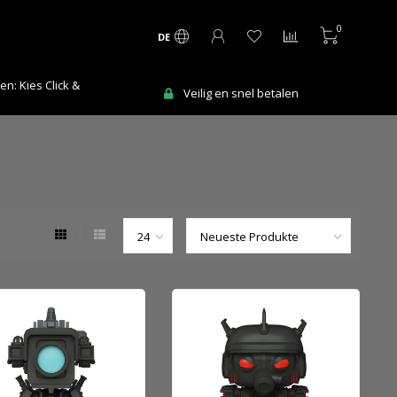
0
DE
Ma-Vr voor 12:00 uur besteld = de vo
lig en snel betalen
werkdag in huis!