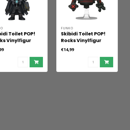
KO
FUNKO
bidi Toilet POP!
Skibidi Toilet POP!
ks Vinylfigur
Rocks Vinylfigur
an Cameraman 9
Jgrnaut AstroToilet
99
€14,99
9 cm