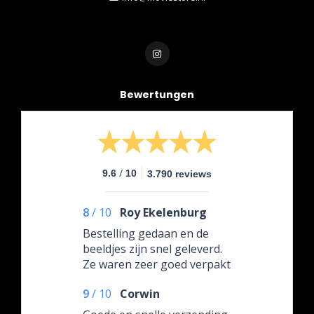
Bewertungen
/
9.6
10
3.790 reviews
8
/
10
Roy Ekelenburg
Bestelling gedaan en de
beeldjes zijn snel geleverd.
Ze waren zeer goed verpakt
en was zelfs voorzien van
9
/
10
Corwin
cadeaupapier. 4 steren i.v.m.
een beeldje wat ik besteld