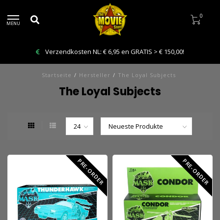
0
MENU
Verzendkosten NL: € 6,95 en GRATIS > € 150,00!
Startseite
/
Hersteller
/
The Loyal Subjects
The Loyal Subjects
PRE-ORDER
PRE-ORDER