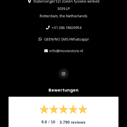
Statensingel 52c (Géén fysieke winkel)
3039 LP
Rotterdam, the Netherlands
+31 (0)6 18426954
GEEN/NO SMS/Whatsapp!
info@moviestore.nl
Bewertungen
/
9.6
10
3.790 reviews