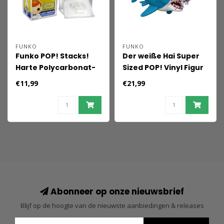
FUNKO
FUNKO
Funko POP! Stacks!
Der weiße Hai Super
Harte Polycarbonat-
Sized POP! Vinyl Figur
Schutzhülle
GWS (Retro) 15 cm
€11,99
€21,99
Abonneer op onze nieuwsbrief
Blijf op de hoogte van de nieuwste aanbiedingen & releases