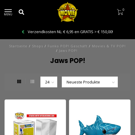
0
MENU
Verzendkosten NL: € 6,95 en GRATIS > € 150,00!
Startseite
/
Shops
/
Funko POP! Geschäft
/
Movies & TV POP!
/
Jaws POP!
Jaws POP!