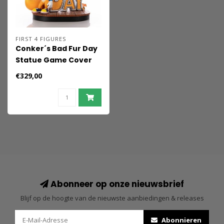
FIRST 4 FIGURES
Conker´s Bad Fur Day
Statue Game Cover
Standard Edition 45
€329,00
cm
Abonneer op onze nieuwsbrief
Blijf op de hoogte van de nieuwste aanbiedingen & releases
Abonnieren