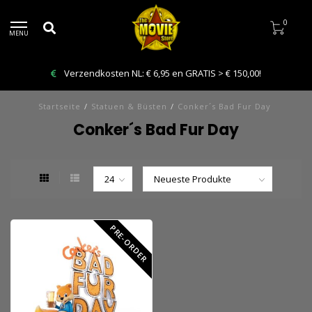
0
MENU
Verzendkosten NL: € 6,95 en GRATIS > € 150,00!
Startseite
/
Statuen & Büsten
/
Conker´s Bad Fur Day
Conker´s Bad Fur Day
PRE-ORDER