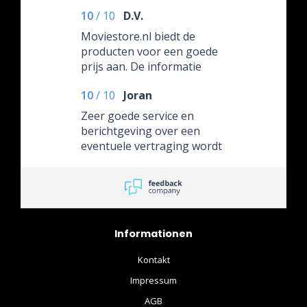
10
/
10
D.V.
Moviestore.nl biedt de
producten voor een goede
prijs aan. De informatie
over de producten is
10
/
10
Joran
volledig en de website
wordt goed bijgehouden.
Zeer goede service en
Als je vragen hebt, dan
berichtgeving over een
wordt er snel gereageerd.
eventuele vertraging wordt
Bestellingen worden goed
goed gedeeld. Contact is
verpakt en snel geleverd.
vriendelijk en Klaus weet
waar hij over praat.
Informationen
Kontakt
Impressum
AGB