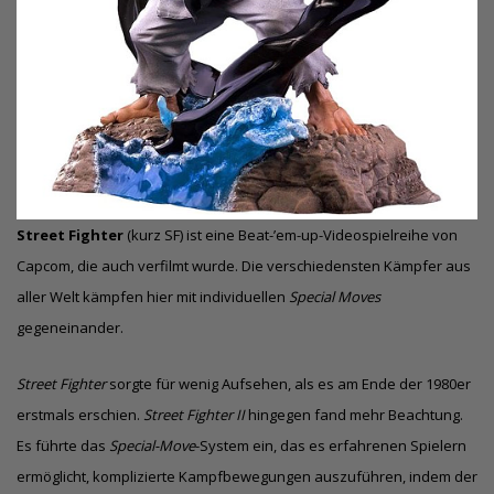
Street Fighter
(kurz SF) ist eine Beat-’em-up-Videospielreihe von
Capcom, die auch verfilmt wurde. Die verschiedensten Kämpfer aus
aller Welt kämpfen hier mit individuellen
Special Moves
gegeneinander.
Street Fighter
sorgte für wenig Aufsehen, als es am Ende der 1980er
erstmals erschien.
Street Fighter II
hingegen fand mehr Beachtung.
Es führte das
Special-Move
-System ein, das es erfahrenen Spielern
ermöglicht, komplizierte Kampfbewegungen auszuführen, indem der