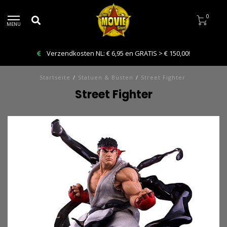
0
MENU
0,00!
Bestelling VANDAAG afhalen: Kies Click & Coll
Startseite
/
Statuen & Büsten
/
Street Fighter
Street Fighter