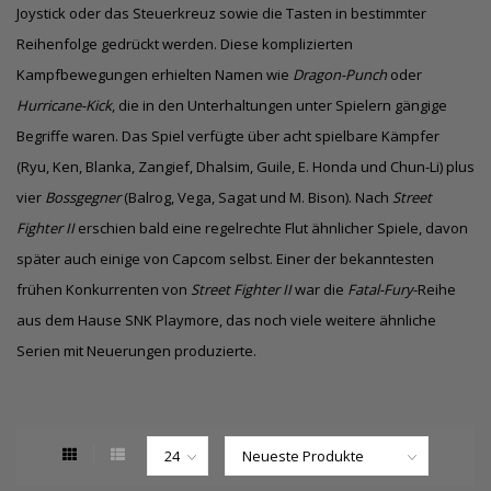
Joystick oder das Steuerkreuz sowie die Tasten in bestimmter
Reihenfolge gedrückt werden. Diese komplizierten
Kampfbewegungen erhielten Namen wie
Dragon-Punch
oder
Hurricane-Kick
, die in den Unterhaltungen unter Spielern gängige
Begriffe waren. Das Spiel verfügte über acht spielbare Kämpfer
(Ryu, Ken, Blanka, Zangief, Dhalsim, Guile, E. Honda und Chun-Li) plus
vier
Bossgegner
(Balrog, Vega, Sagat und M. Bison). Nach
Street
Fighter II
erschien bald eine regelrechte Flut ähnlicher Spiele, davon
später auch einige von Capcom selbst. Einer der bekanntesten
frühen Konkurrenten von
Street Fighter II
war die
Fatal-Fury
-Reihe
aus dem Hause SNK Playmore, das noch viele weitere ähnliche
Serien mit Neuerungen produzierte.