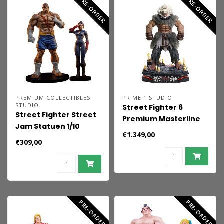
PRE-ORDER
PRE-ORDER
PREMIUM COLLECTIBLES
PRIME 1 STUDIO
STUDIO
Street Fighter 6
Street Fighter Street
Premium Masterline
Jam Statuen 1/10
Series Statue 1/4
€1.349,00
Sagat & Juli 24 cm
Akuma
€309,00
Standardversion 60
cm
PRE-ORDER
PRE-ORDER