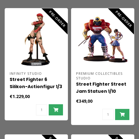
PRE-ORDER
PRE-ORDER
INFINITY STUDIO
PREMIUM COLLECTIBLES
STUDIO
Street Fighter 6
Street Fighter Street
Silikon-Actionfigur 1/3
Jam Statuen 1/10
Cammy 65 cm
€1.229,00
Sakura & Sodom 22
€349,00
cm