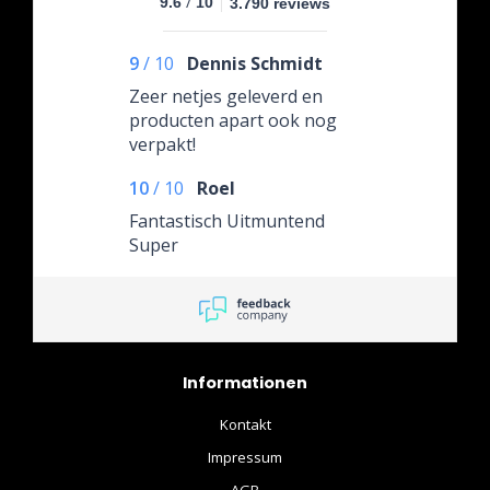
/
9.6
10
3.790 reviews
9
/
10
Dennis Schmidt
Zeer netjes geleverd en
producten apart ook nog
verpakt!
10
/
10
Roel
Fantastisch Uitmuntend
Super
Informationen
Kontakt
Impressum