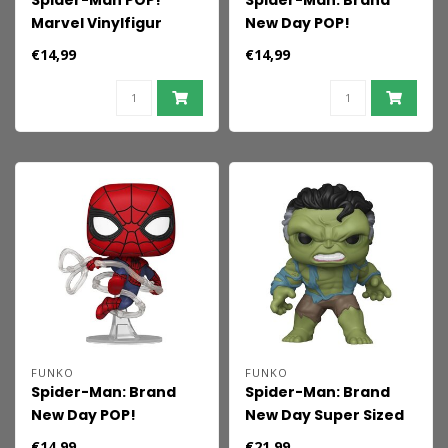
Spider-Man POP!
Spider-Man: Brand
Marvel Vinylfigur
New Day POP!
Doctor Strange 9 cm
Vinylfigur Spider-Man
€14,99
€14,99
(No Way Home Anzug)
(Brand New Day) 9 cm
FUNKO
FUNKO
Spider-Man: Brand
Spider-Man: Brand
New Day POP!
New Day Super Sized
Vinylfigur Spider-Man
POP! Vinylfigur Super
€14,99
€21,99