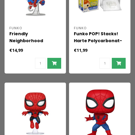
FUNKO
FUNKO
Friendly
Funko POP! Stacks!
Neighborhood
Harte Polycarbonat-
Spider-Man POP!
Schutzhülle
€14,99
€11,99
Vinylfigur Spider-Man
(Final Suit) 9 cm