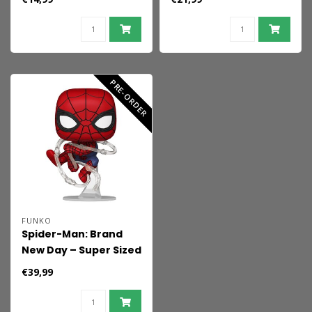
9 cm
Hulk 15 cm
PRE-ORDER
FUNKO
Spider-Man: Brand
New Day – Super Sized
Jumbo POP! Vinylfigur
€39,99
Spider-Man (25 cm)