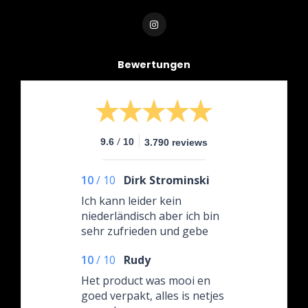
Bewertungen
/
9.6
10
3.790 reviews
10
/
10
Dirk Strominski
Ich kann leider kein
niederländisch aber ich bin
sehr zufrieden und gebe
selbstverständlich überall 5
10
/
10
Rudy
Sterne. Sehr
empfehlenswerter Händler
Het product was mooi en
auch nach dem Kauf gibt es
goed verpakt, alles is netjes
Support und eine nette