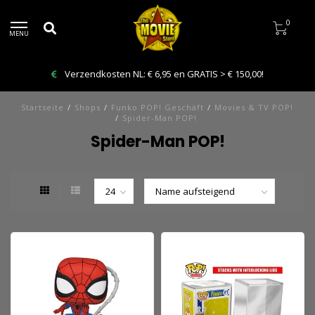
0
MENU
Verzendkosten NL: € 6,95 en GRATIS > € 150,00!
Startseite
/
Shops
/
Funko POP! Geschäft
/
Movies & TV POP!
/
Spider-Man POP!
Spider-Man POP!