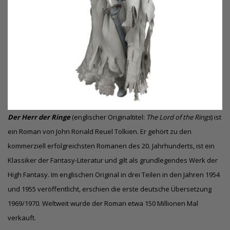
Der Herr der Ringe
(englischer Originaltitel:
The Lord of the Rings
) ist
ein Roman von John Ronald Reuel Tolkien. Er gehört zu den
kommerziell erfolgreichsten Romanen des 20. Jahrhunderts, ist ein
Klassiker der Fantasy-Literatur und gilt als grundlegendes Werk der
High Fantasy. Im englischen Original in drei Teilen in den Jahren 1954
und 1955 veröffentlicht, erschien die erste deutsche Übersetzung
1969/1970. Weltweit wurde der Roman etwa 150 Millionen Mal
verkauft.