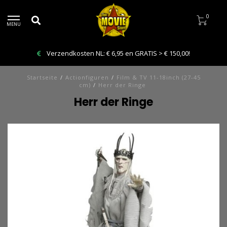
0
MENU
Verzendkosten NL: € 6,95 en GRATIS > € 150,00!
Startseite
/
Actionfiguren
/
Film & TV 11-18inch (27-45
cm)
/
Herr der Ringe
Herr der Ringe