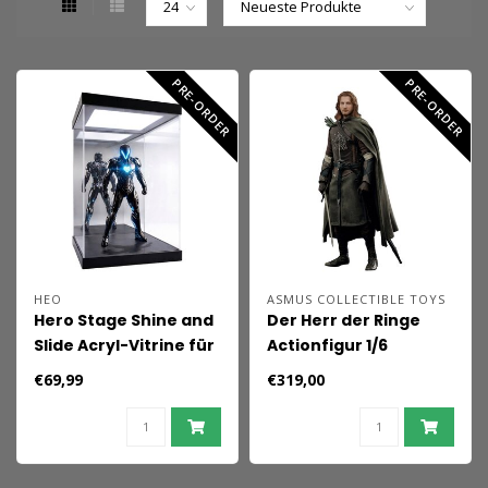
PRE-ORDER
PRE-ORDER
HEO
ASMUS COLLECTIBLE TOYS
Hero Stage Shine and
Der Herr der Ringe
Slide Acryl-Vitrine für
Actionfigur 1/6
1/6-Figuren
Faramir 30 cm
€69,99
€319,00