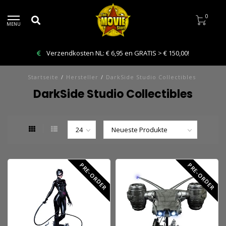
0
MENU
Verzendkosten NL: € 6,95 en GRATIS > € 150,00!
Startseite
/
Hersteller
/
DarkSide Studio Collectibles
DarkSide Studio Collectibles
PRE-ORDER
PRE-ORDER