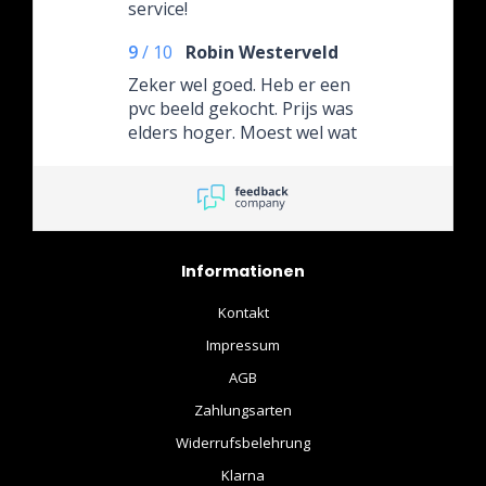
service!
9
/
10
Robin Westerveld
Zeker wel goed. Heb er een
pvc beeld gekocht. Prijs was
elders hoger. Moest wel wat
langer wachten maar die 2a
3 dagen is ook geen
probleem. (Stond ook op de
website aangegeven) Ga
hier nog wel wat bestellen
Informationen
heb het een en ander
gezien wat nog op mijn lijst
Kontakt
staat. Dus....
Impressum
AGB
Zahlungsarten
Widerrufsbelehrung
Klarna