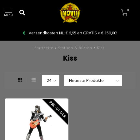
0
MENU
Verzendkosten NL: € 6,95 en GRATIS > € 150,00!
Startseite
/
Statuen & Büsten
/
Kiss
Kiss
PRE-ORDER