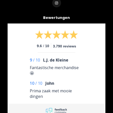
Bewertungen
/
9.6
10
3.790 reviews
9
/
10
L.J. de Kleine
Fantastische merchandise
🤩
10
/
10
John
Prima zaak met mooie
dingen