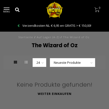
0
MENU
Verzendkosten NL: € 6,95 en GRATIS > € 150,00!
Startseite
/
Auf Lager (A-Z)
/
The Wizard of Oz
The Wizard of Oz
Keine Produkte gefunden!
WEITER EINKAUFEN