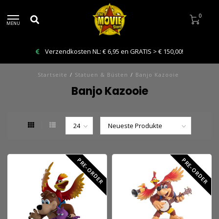
0
MENU
Verzendkosten NL: € 6,95 en GRATIS > € 150,00!
Startseite
/
Statuen & Büsten
/
Banjo Kazooie
Banjo Kazooie
PRE-ORDER
PRE-ORDER