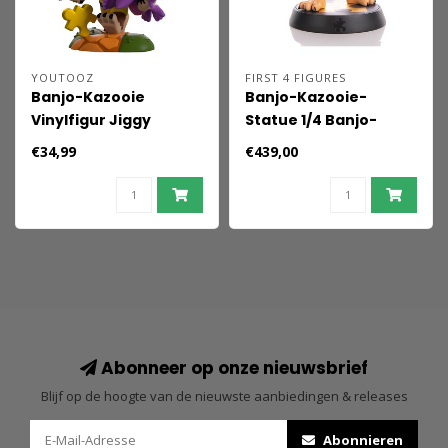
YOUTOOZ
FIRST 4 FIGURES
Banjo-Kazooie
Banjo-Kazooie-
Vinylfigur Jiggy
Statue 1/4 Banjo-
Hunter Banjo &
Kazooie-Duett 40 cm
€34,99
€439,00
Kazooie 13 cm
Abonneer op onze nieuwsbrief
Blijf op de hoogte van de nieuwste aanbiedingen & releases
Abonnieren