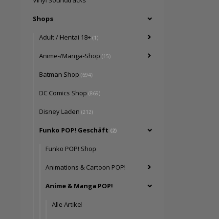
Vinyl Soundtracks
Shops
Adult / Hentai 18+
(1)
Anime-/Manga-Shop
(15)
Batman Shop
(694)
DC Comics Shop
(869)
Disney Laden
(212)
Funko POP! Geschäft
(2)
Funko POP! Shop
Animations & Cartoon POP!
Anime & Manga POP!
Alle Artikel