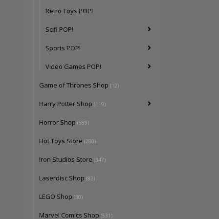
Retro Toys POP!
Scifi POP!
Sports POP!
Video Games POP!
Game of Thrones Shop
(12)
Harry Potter Shop
(119)
Horror Shop
(589)
Hot Toys Store
(280)
Iron Studios Store
(347)
Laserdisc Shop
(82)
LEGO Shop
(30)
Marvel Comics Shop
(531)