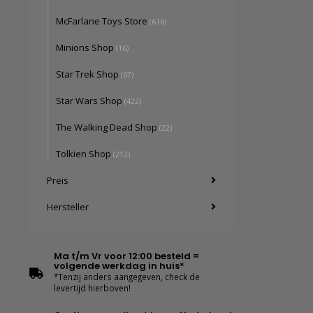
McFarlane Toys Store
(616)
Minions Shop
(16)
Star Trek Shop
(67)
Star Wars Shop
(422)
The Walking Dead Shop
(22)
Tolkien Shop
(212)
Preis
Hersteller
Ma t/m Vr voor 12:00 besteld =
volgende werkdag in huis*
*Tenzij anders aangegeven, check de
levertijd hierboven!