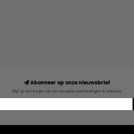
Abonneer op onze nieuwsbrief
Blijf op de hoogte van de nieuwste aanbiedingen & releases