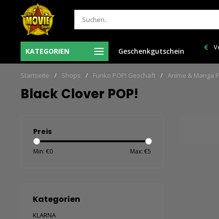
Ma-Vr voor 12:00 uur besteld = de volgende
Ve
KATEGORIEN
Geschenkgutschein
len
werkdag in huis!
Startseite
/
Shops
/
Funko POP! Geschäft
/
Anime & Manga 
Black Clover POP!
Preis
Min: €
0
Max: €
5
Kategorien
KLARNA