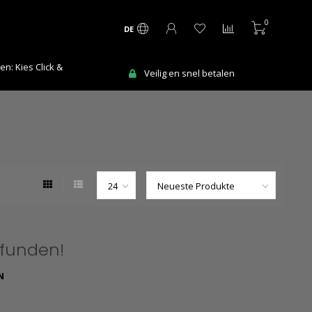
0
DE
n: Kies Click &
Veilig en snel betalen
efunden!
N