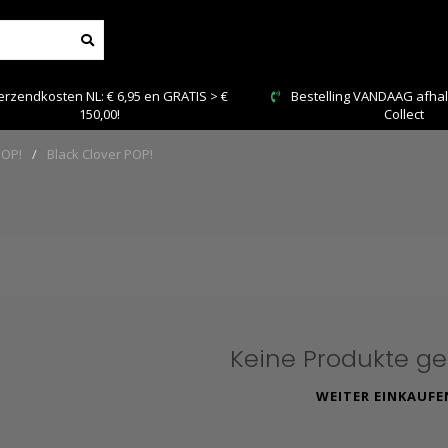
rzendkosten NL: € 6,95 en GRATIS > €
Bestelling VANDAAG afhale
150,00!
Collect
POP!
/
Black Clover POP!
Keine Produkte g
WEITER EINKAUFE