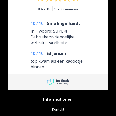
/
9.6
10
3.790 reviews
10
/
10
Gino Engelhardt
In 1 woord: SUPER!
Gebruikersvriendelijke
website, excellente
klantenservice, snelle
10
/
10
Ed Jansen
verzending en een super
aanbod voor de
top kwam als een kadootje
verzamelaars. Het pre-
binnen
order proces is ook duidelijk
en makkelijk. Weer bedankt
Moviestore!!
Informationen
Kontakt