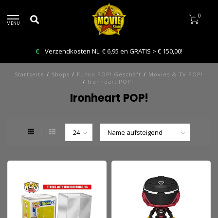
0
MENU
Verzendkosten NL: € 6,95 en GRATIS > € 150,00!
Startseite
/
Shops
/
Funko POP! Geschäft
/
Movies & TV POP!
/
Ironheart POP!
Ironheart POP!