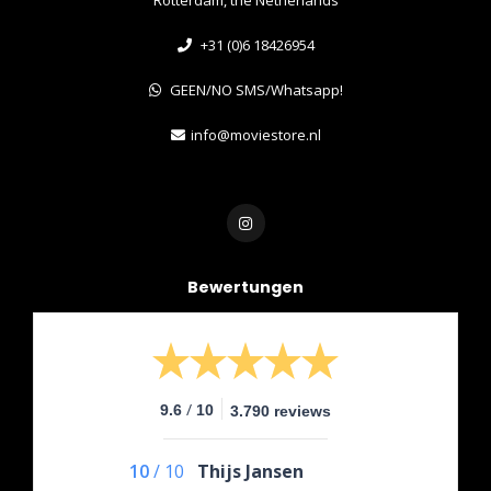
+31 (0)6 18426954
GEEN/NO SMS/Whatsapp!
info@moviestore.nl
Bewertungen
/
9.6
10
3.790 reviews
10
/
10
Thijs Jansen