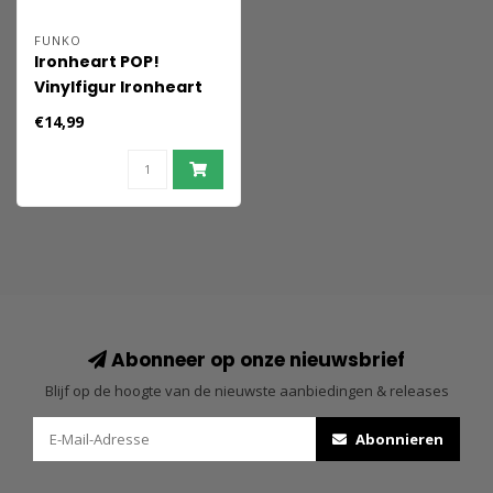
FUNKO
Ironheart POP!
Vinylfigur Ironheart
Armor Model 4 9 cm
€14,99
Abonneer op onze nieuwsbrief
Blijf op de hoogte van de nieuwste aanbiedingen & releases
Abonnieren