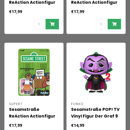
ReAction Actionfigur
ReAction Actionfigur
Welle 06 Bert (PJ) 10
Welle 06 Graf Zahl (im
€17,99
€17,99
cm
Schlafanzug) 10 cm
SUPER7
FUNKO
Sesamstraße
Sesamstraße POP! TV
ReAction Actionfigur
Vinyl Figur Der Graf 9
Welle 06
cm
€17,99
€14,99
Schreibmaschinenmann