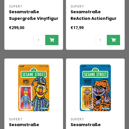
SUPER7
SUPER7
Sesamstraße
Sesamstraße
Supergroße Vinylfigur
ReAction Actionfigur
Super Grover 36 cm
Welle 06 Ernie (im
€299,00
€17,99
Schlafanzug) 10 cm
SUPER7
SUPER7
Sesamstraße
Sesamstraße