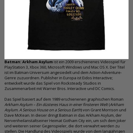
Batman: Arkham Asylum
ist ein 2009 erschienenes Videospiel für
PlayStation 3, Xbox 360, Microsoft Windows und Mac OS X. Der Titel
ist im Batman-Universum angesiedelt und dem Action-Adventure-
Genre zuzuordnen. Publisher in Europa ist Eidos Interactive;
entwickelt wurde das Spiel von Rocksteady Studios in
Zusammenarbeit mit Warner Bros. Interactive und DC Comics.
Das Spiel basiert auf dem 1989 erschienenen graphischen Roman
Arkham Asylum – Ein düsteres Haus in einer finsteren Welt
(
Arkham
Asylum. A Serious House on a Serious Earth
) von Grant Morrison und
Dave McKean. In dieser dringt Batman in das Arkham Asylum, der
Nervenheilanstalt
seiner Heimat Gotham City ein, um sich dem Joker
und weiteren seiner Gegenspieler, die dort verwahrt werden zu
stellen. Die Handlung des Videospiels wurde von dem langjährigen