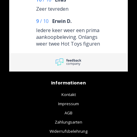
Zeer tevreden
9
/
10
Erwin D.
Iedere keer weer een prima
aankoopbeleving. Onlangs
weer twee Hot Toys figuren
in perfecte staat
ontvangen, ondanks een
kleine verwarring over de
restbetaling en de omweg
vanwege een
Informationen
adreswijziging.
Kontakt
Impressum
AGB
Zahlungsarten
Widerrufsbelehrung