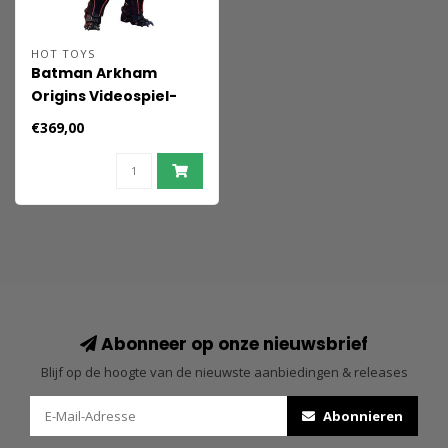
HOT TOYS
Batman Arkham
Origins Videospiel-
Meisterwerk-
€369,00
Actionfigur 1/6 XE
Anzug Hellbat Version
Hot Toys Exklusiv 33
cm
Abonneer op onze nieuwsbrief
Blijf op de hoogte van de nieuwste aanbiedingen & releases
Abonnieren