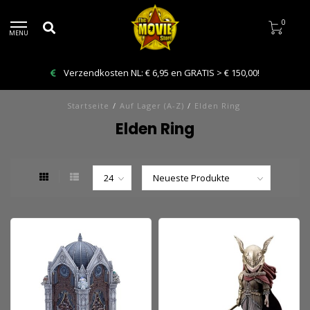
0
MENU
Verzendkosten NL: € 6,95 en GRATIS > € 150,00!
Startseite
/
Auf Lager (A-Z)
/
Elden Ring
Elden Ring