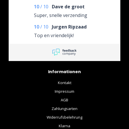
10
/
10
Dave de groot
Super, snelle verzending
10
/
10
Jurgen Ripzaad
Top en vriendelijk!
Informationen
Kontakt
Impressum
AGB
Zahlungsarten
Widerrufsbelehrung
Klarna