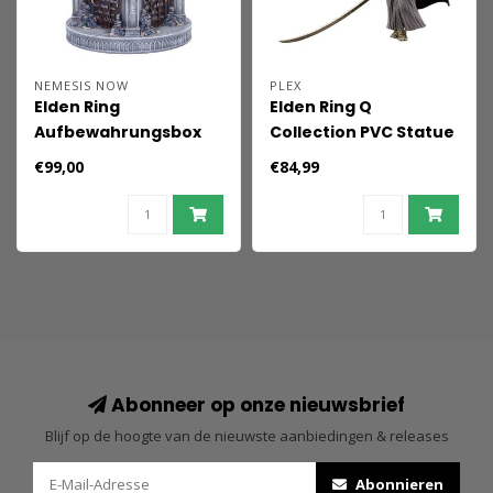
NEMESIS NOW
PLEX
Elden Ring
Elden Ring Q
Aufbewahrungsbox
Collection PVC Statue
Academy of Raya
Malenia Blade of
€99,00
€84,99
Lucaria 19 cm
Miquella 15 cm
Abonneer op onze nieuwsbrief
Blijf op de hoogte van de nieuwste aanbiedingen & releases
Abonnieren