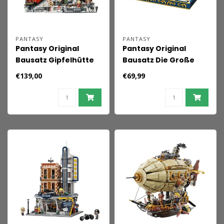
PANTASY
PANTASY
Pantasy Original
Pantasy Original
Bausatz Gipfelhütte
Bausatz Die Große
Welle von Kanagawa
€139,00
€69,99