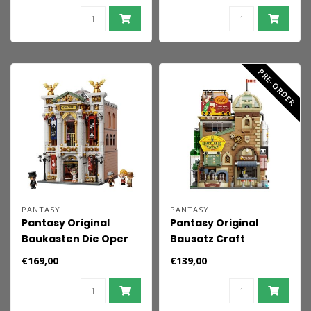
PRE-ORDER
PANTASY
PANTASY
Pantasy Original
Pantasy Original
Baukasten Die Oper
Bausatz Craft
36 cm
Brewery
€169,00
€139,00