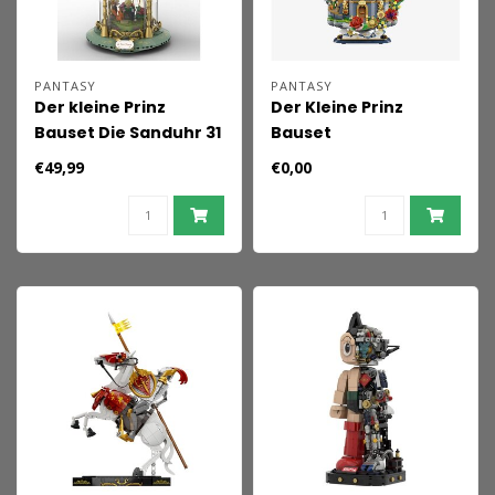
PANTASY
PANTASY
Der kleine Prinz
Der Kleine Prinz
Bauset Die Sanduhr 31
Bauset
cm
Sternenschloss
€49,99
€0,00