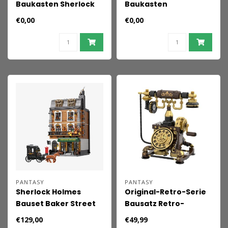
Baukasten Sherlock
Baukasten
Holmes 221B baker.st
Kaugummiautomat
€0,00
€0,00
9 cm
34 cm
PANTASY
PANTASY
Sherlock Holmes
Original-Retro-Serie
Bauset Baker Street
Bausatz Retro-
221B Wohnung 42 cm
Telefon 26 cm
€129,00
€49,99