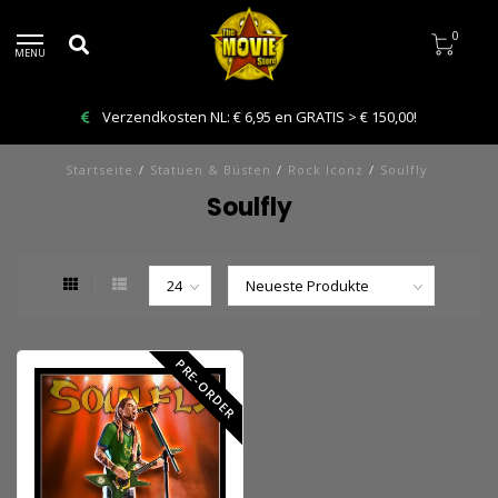
0
MENU
Verzendkosten NL: € 6,95 en GRATIS > € 150,00!
Startseite
/
Statuen & Büsten
/
Rock Iconz
/
Soulfly
Soulfly
PRE-ORDER