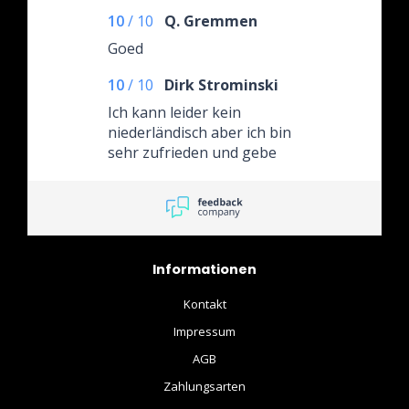
10
/
10
Q. Gremmen
Goed
10
/
10
Dirk Strominski
Ich kann leider kein
niederländisch aber ich bin
sehr zufrieden und gebe
selbstverständlich überall 5
Sterne. Sehr
empfehlenswerter Händler
auch nach dem Kauf gibt es
Support und eine nette
Informationen
Unterhaltung. Ich werde
garantiert wieder dort
Kontakt
einkaufen. Liebe Grüße
Impressum
AGB
Zahlungsarten