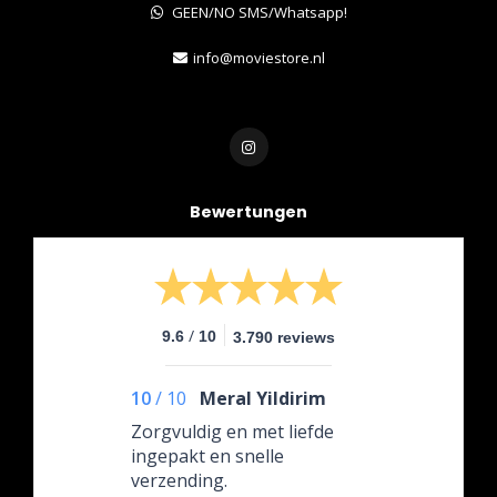
GEEN/NO SMS/Whatsapp!
info@moviestore.nl
Bewertungen
/
9.6
10
3.790 reviews
10
/
10
Meral Yildirim
Zorgvuldig en met liefde
ingepakt en snelle
verzending.